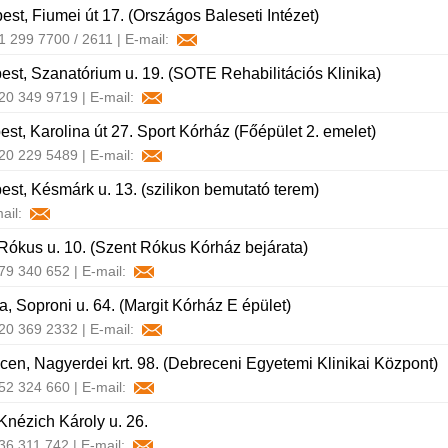
st, Fiumei út 17. (Országos Baleseti Intézet)
 1 299 7700 / 2611 | E-mail:
st, Szanatórium u. 19. (SOTE Rehabilitációs Klinika)
 20 349 9719 | E-mail:
st, Karolina út 27. Sport Kórház (Főépület 2. emelet)
 20 229 5489 | E-mail:
st, Késmárk u. 13. (szilikon bemutató terem)
mail:
Rókus u. 10. (Szent Rókus Kórház bejárata)
 79 340 652 | E-mail:
, Soproni u. 64. (Margit Kórház E épület)
 20 369 2332 | E-mail:
en, Nagyerdei krt. 98. (Debreceni Egyetemi Klinikai Központ)
 52 324 660 | E-mail:
Knézich Károly u. 26.
 36 311 742 | E-mail: