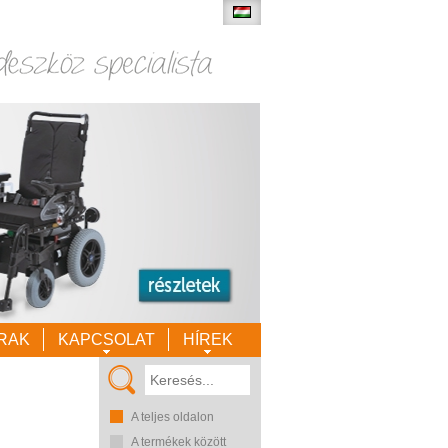
RAK
KAPCSOLAT
HÍREK
A teljes oldalon
A termékek között