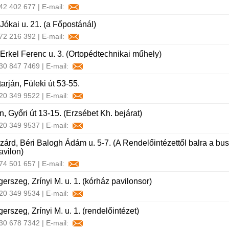
 42 402 677 | E-mail:
Jókai u. 21. (a Főpostánál)
 72 216 392 | E-mail:
Erkel Ferenc u. 3. (Ortopédtechnikai műhely)
 30 847 7469 | E-mail:
arján, Füleki út 53-55.
 20 349 9522 | E-mail:
, Győri út 13-15. (Erzsébet Kh. bejárat)
 20 349 9537 | E-mail:
árd, Béri Balogh Ádám u. 5-7. (A Rendelőintézettől balra a bu
avilon)
 74 501 657 | E-mail:
erszeg, Zrínyi M. u. 1. (kórház pavilonsor)
 20 349 9534 | E-mail:
rszeg, Zrínyi M. u. 1. (rendelőintézet)
 30 678 7342 | E-mail: