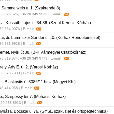
 Semmelweis u. 1. (Szakrendelő)
 66 526 526, +36 20 349 9533 | E-mail:
a, Kossuth Lajos u. 34-36. (Szent Kereszt Kórház)
 30 664 0076 | E-mail:
r, dr. Lumniczer Sándor u. 10. (Kórház Rendelőintézet)
 30 681 9918 | E-mail:
mét, Nyíri út 38. (B-K Vármegyei Oktatókórház)
 76 519 874; +36 20 349 9773 | E-mail:
ely, Ady E. u. 2. (Városi Kórház)
 30 678 7339 | E-mail:
c, Blaskovits út 3086/11 hrsz (Megyei Kh.)
 46 414 058 | E-mail:
, Szepessy tér 7. (Mohácsi Kórház)
6 20 253 8913 | E-mail:
yháza, Bocskai u. 76. (GYSE szaküzlet és ortopédtechnika)