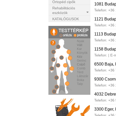
Ortopéd cipők
1081 Budape
Rehabilitációs
Telefon: +36
eszközök
KATALÓGUSOK
1121 Budape
Telefon: +36
1113 Budape
Telefon: +36
Nyak
Váll
Váll
1158 Budape
Kar
Könyök
Telefon: | E-
Kéz
Kéz
Gerinc
6500 Baja, 
Csípő
Csípő
Comb
Telefon: +36
Térd
Lábszár
9300 Csorna
Boka
Talp
Telefon: +36
4032 Debrec
Telefon: +36
3300 Eger, 
Telefon: +36