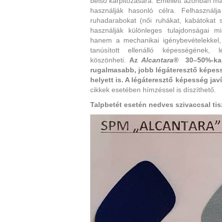
belső kárpitozására. Emellett azonban m
használják hasonló célra. Felhasznál
ruhadarabokat (női ruhákat, kabátokat st
használják különleges tulajdonságai mi
hanem a mechanikai igénybevételekkel,
tanúsított ellenálló képességének, l
köszönheti.
Az
Alcantara®
30–50%-kal
rugalmasabb, jobb légáteresztő képessé
helyett is. A légáteresztő képesség javí
cikkek esetében hímzéssel is díszíthető.
Talpbetét esetén nedves szivaccsal tis