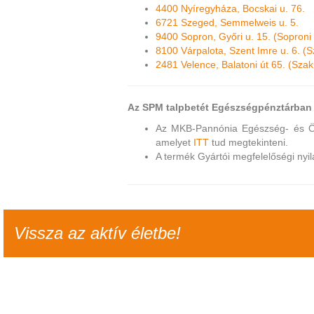
4400 Nyíregyháza, Bocskai u. 76.
6721 Szeged, Semmelweis u. 5.
9400 Sopron, Győri u. 15. (Soproni
8100 Várpalota, Szent Imre u. 6. (
2481 Velence, Balatoni út 65. (Szak
Az SPM talpbetét Egészségpénztárban 
Az MKB-Pannónia Egészség- és Öns
amelyet
ITT
tud megtekinteni.
A termék Gyártói megfelelőségi nyi
Vissza az aktív életbe!