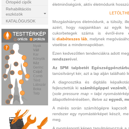
Ortopéd cipők
életminőségünk, aktív életmódunk hosszú
Rehabilitációs
LETÖLTH
eszközök
KATALÓGUSOK
Mozgáshiányos életmódunk, a túlsúly, ille
azért, hogy napjainkban az egyik l
cukorbetegek száma is évről-évre e
ki
diabéteszes
láb
, melynek megóvásához
viselése a mindennapokban.
Nyak
Váll
Váll
Ezen kedvezőtlen tendenciákra adott meg
Kar
Könyök
rendszer
ével.
Kéz
Kéz
Gerinc
Az SPM talpbetét Egészségpénztárb
Csípő
Csípő
tanúsítványt kér, azt a lap alján található l
Comb
Térd
A diagnosztika és digitális képalkot
Lábszár
fejlesztettük ki
számítógéppel vezérelt,
Boka
Talp
(
sole pressure map = talpi nyomástérké
állapotfelmérésében, illetve az
egyedi, mo
A mérés során számítógépre kapcsolt
rendszer egy nyomástérképet készít, mel
meg.
A nyomásponti képen tanulmányozzuk a st