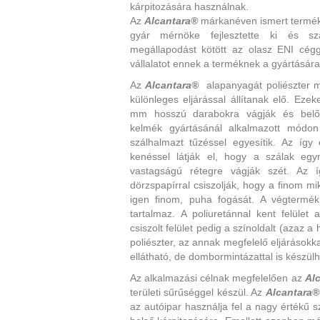
kárpitozására használnak.
Az
Alcantara®
márkanéven ismert terméke
gyár mérnöke fejlesztette ki és sz
megállapodást kötött az olasz ENI cégg
vállalatot ennek a terméknek a gyártásár
Az
Alcantara®
alapanyagát poliészter m
különleges eljárással állítanak elő. Ez
mm hosszú darabokra vágják és belőlü
kelmék gyártásánál alkalmazott módo
szálhalmazt tűzéssel egyesítik. Az így 
kenéssel látják el, hogy a szálak eg
vastagságú rétegre vágják szét. Az íg
dörzspapírral csiszolják, hogy a finom mi
igen finom, puha fogását. A végtermék
tartalmaz. A poliuretánnal kent felület
csiszolt felület pedig a színoldalt (azaz a
poliészter, az annak megfelelő eljárásokk
ellátható, de dombormintázattal is készül
Az alkalmazási célnak megfelelően az
Al
területi sűrűséggel készül. Az
Alcantara®
az autóipar használja fel a nagy értékű 