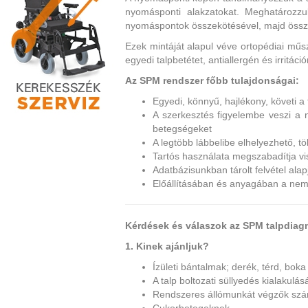
nyomásponti alakzatokat. Meghatározzu
nyomáspontok összekötésével, majd összeh
Ezek mintáját alapul véve ortopédiai műsz
egyedi talpbetétet, antiallergén és irritác
Az SPM rendszer főbb tulajdonságai:
Egyedi, könnyű, hajlékony, követi a
A szerkesztés figyelembe veszi a n
betegségeket
A legtöbb lábbelibe elhelyezhető, t
Tartós használata megszabadítja vis
Adatbázisunkban tárolt felvétel alap
Előállításában és anyagában a nem
Kérdések és válaszok az SPM talpdiagn
1. Kinek ajánljuk?
Ízületi bántalmak; derék, térd, bok
A talp boltozati süllyedés kialakul
Rendszeres állómunkát végzők sz