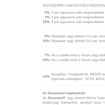
(EGYSZERRE CSAK EGYFÉLE KEDVEZM
5%:
2 pár egyszerre való megrendelése 
7%:
3 pár egyszerre való megrendelése 
10%:
4 pár egyszerre való megrendelése
5%:
Házaspár vagy élettárs 2x1 pár ren
10%:
Házaspár vagy élettárs 2x2 pár ren
7%:
Ha a család mind a három vagy több 
10%:
Ha a család mind a három vagy több 
Nyugdíjas, mozgássérült, MESZK tag
10%:
(igazolás szükséges) - NY10, MS10
Az
Alcantara®
talpbetétről:
Az
Alcantara®
egy csiszolt bőrhöz hason
textilanyag márkaneve, amelyet luxus 