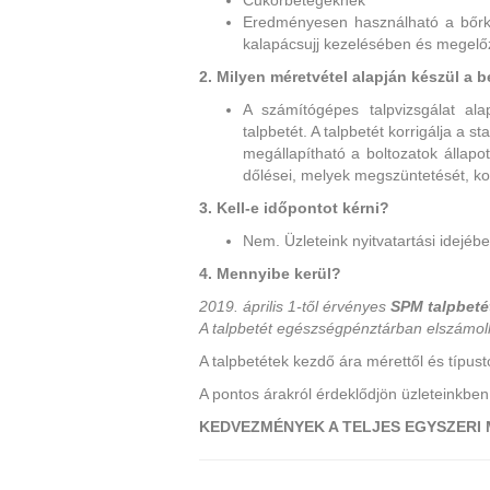
Cukorbetegeknek
Eredményesen használható a bőrk
kalapácsujj kezelésében és megel
2.
Milyen méretvétel alapján készül a b
A számítógépes talpvizsgálat ala
talpbetét. A talpbetét korrigálja a st
megállapítható a boltozatok állapo
dőlései, melyek megszüntetését, ko
3. Kell-e időpontot kérni?
Nem. Üzleteink nyitvatartási idejébe
4
. Mennyibe kerül?
2019. április 1-től érvényes
SPM talpbeté
A talpbetét egészségpénztárban elszámo
A talpbetétek kezdő ára mérettől és típust
A pontos árakról érdeklődjön üzleteinkben
KEDVEZMÉNYEK A TELJES EGYSZERI