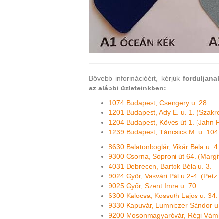
Bővebb információért, kérjük
forduljan
az alábbi üzleteinkben:
1074 Budapest, Csengery u. 28.
1201 Budapest, Ady E. u. 1. (Szakr
1204 Budapest, Köves út 1. (Jahn 
1239 Budapest, Táncsics M. u. 104
8630 Balatonboglár, Vikár Béla u. 4
9300 Csorna, Soproni út 64. (Margi
4031 Debrecen, Bartók Béla u. 3.
9024 Győr, Vasvári Pál u 2-4. (Petz
9025 Győr, Szent Imre u. 70.
6300 Kalocsa, Kossuth Lajos u. 34.
9330 Kapuvár, Lumniczer Sándor u.
9200 Mosonmagyaróvár, Régi Vámház