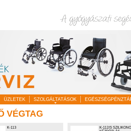
ÜZLETEK
SZOLGÁLTATÁSOK
EGÉSZSÉGPÉNZTÁ
Ő VÉGTAG
K-113
K-112/S SZILIKON