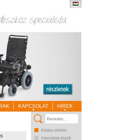
RAK
KAPCSOLAT
HÍREK
A teljes oldalon
OS
A termékek között