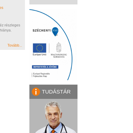
es
kéz részleges
 hiánya.
Tovább...
TUDÁSTÁR