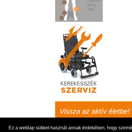
Lábszár
Boka
Talp
Vissza az aktív életbe!
Ez a weblap sütiket használ annak érdekében, hogy személy