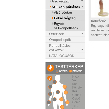
Alsó végtag
Szilikon pótlások
Alsó végtag
Felső végtag
Indikáció:
Egyéb
Egy vagy töb
szilikonpótlások
részleges va
Ortézisek
szerzett hiá
Ortopéd cipők
Rehabilitációs
eszközök
KATALÓGUSOK
Nyak
Váll
Váll
Kar
Könyök
Kéz
Kéz
Gerinc
Csípő
Csípő
Comb
Térd