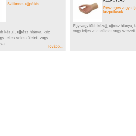
KÉZPÓTLÁS
Szilikonos ujjpótlás
Részleges vagy telj
kézpótlások
Egy vagy több kézujj, ujjrész hiánya, 
vagy teljes veleszületett vagy szerzett
b kézujj, ujjrész hiánya, kéz
gy teljes veleszületett vagy
nya.
Tovább...