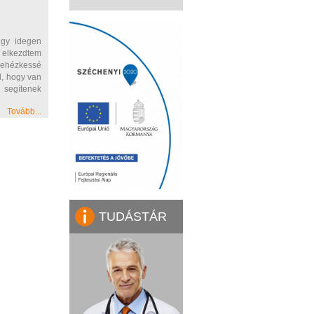
egy idegen
 elkezdtem
t nehézkessé
l, hogy van
 segítenek
Tovább...
TUDÁSTÁR