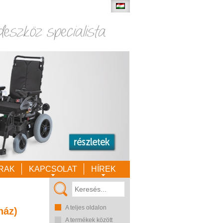
RAK
KAPCSOLAT
HÍREK
A teljes oldalon
ház)
A termékek között