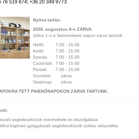
6 76 519 874; +36 20 349 9773
Nyitva tartás:
2026. augusztus 8-n ZÁRVA.
Július 1-n a Semmelweis napon zárva tartunk.
Hétfő:
7.00 - 15.00
Kedd:
7.00 - 15.00
Szerda:
7.00 - 15.00
Csütörtök:
7.00 - 15.00
Péntek:
7.00 - 15.00
Szombat:
zárva
Vasárnap:
zárva
APOKRA TETT PIHENŐNAPOKON ZÁRVA TARTUNK.
sok:
szati segédeszközök méretvétele és kiszolgálása
élkül kapható gyógyászati segédeszközök széles választéka