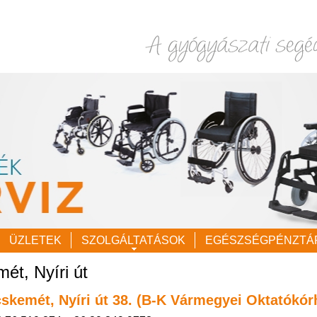
ÜZLETEK
SZOLGÁLTATÁSOK
EGÉSZSÉGPÉNZTÁ
ét, Nyíri út
skemét, Nyíri út 38. (B-K Vármegyei Oktatókór