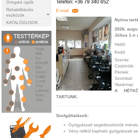
Telefon: +36 79 340 652
Ortopéd cipők
Rehabilitációs
E-mail:
eszközök
Nyitva tart
KATALÓGUSOK
2026. augu
Július 1-n
Hétfő:
Nyak
Kedd:
Váll
Váll
Kar
Szerda:
Könyök
Csütörtök
Kéz
Kéz
Péntek:
Gerinc
Csípő
Csípő
Szombat:
Comb
Vasárnap:
Térd
A HÉTKÖ
Lábszár
Boka
TARTUNK.
Talp
Szolgáltatások:
Gyógyászati segédeszközök méretvé
Vény nélkül kapható gyógyászati s